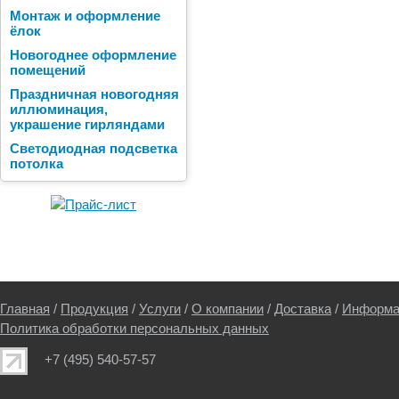
Монтаж и оформление
ёлок
Новогоднее оформление
помещений
Праздничная новогодняя
иллюминация,
украшение гирляндами
Светодиодная подсветка
потолка
Главная
/
Продукция
/
Услуги
/
О компании
/
Доставка
/
Информа
Политика обработки персональных данных
+7 (495) 540-57-57