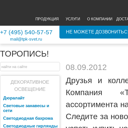
ПРОДУКЦИЯ
УСЛУГИ
О КОМПАНИИ
ДОСТ
+7 (495) 540-57-57
НЕ МОЖЕТЕ ДОЗВОНИТЬС
mail@tpk-svet.ru
ТОРОПИСЬ!
08.09.2012
Друзья и колл
ДЕКОРАТИВНОЕ
ОСВЕЩЕНИЕ
Компания «Т
Дюралайт
ассортимента на
Световые занавесы и
сети
Следите за ново
Светодиодная бахрома
Светодиодные гирлянды