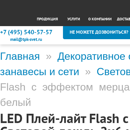
ПРОДУКЦИЯ
УСЛУГИ
О КОМПАНИИ
ДОСТА
+7 (495) 540-57-57
НЕ МОЖЕТЕ ДОЗВОНИТЬСЯ?
mail@tpk-svet.ru
Главная
»
Декоративное
занавесы и сети
»
Светов
Flash с эффектом мерца
белый
LED Плей-лайт Flash 