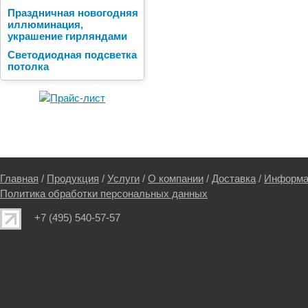
Праздничная новогодняя
иллюминация,
украшение гирляндами
Светодиодная подсветка
потолка
Главная
/
Продукция
/
Услуги
/
О компании
/
Доставка
/
Информа
Политика обработки персональных данных
+7 (495) 540-57-57