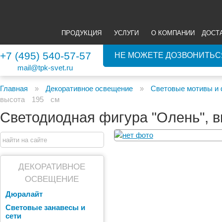
ПРОДУКЦИЯ
УСЛУГИ
О КОМПАНИИ
ДОСТ
+7 (495) 540-57-57
НЕ МОЖЕТЕ ДОЗВОНИТЬС
mail@tpk-svet.ru
Главная
»
Декоративное освещение
»
Световые мотивы и
высота 195 см
Светодиодная фигура "Олень", в
ДЕКОРАТИВНОЕ
ОСВЕЩЕНИЕ
Дюралайт
Световые занавесы и
сети