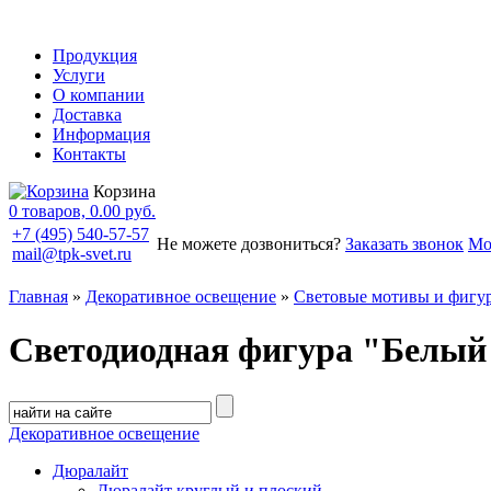
Продукция
Услуги
О компании
Доставка
Информация
Контакты
Корзина
0 товаров, 0.00 руб.
+7 (495) 540-57-57
Не можете дозвониться?
Заказать звонок
Мо
mail@tpk-svet.ru
Главная
»
Декоративное освещение
»
Световые мотивы и фигу
Светодиодная фигура "Белый 
Декоративное освещение
Дюралайт
Дюралайт круглый и плоский