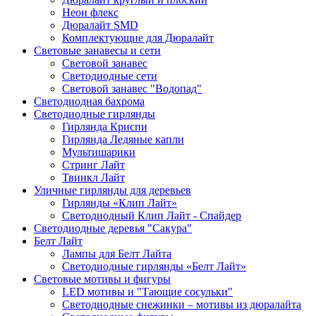
Неон флекс
Дюралайт SMD
Комплектующие для Дюралайт
Световые занавесы и сети
Световой занавес
Светодиодные сети
Световой занавес "Водопад"
Светодиодная бахрома
Светодиодные гирлянды
Гирлянда Криспи
Гирлянда Ледяные капли
Мультишарики
Стринг Лайт
Твинкл Лайт
Уличные гирлянды для деревьев
Гирлянды «Клип Лайт»
Светодиодный Клип Лайт - Спайдер
Светодиодные деревья "Сакура"
Белт Лайт
Лампы для Белт Лайта
Светодиодные гирлянды «Белт Лайт»
Световые мотивы и фигуры
LED мотивы и "Тающие сосульки"
Светодиодные снежинки – мотивы из дюралайта