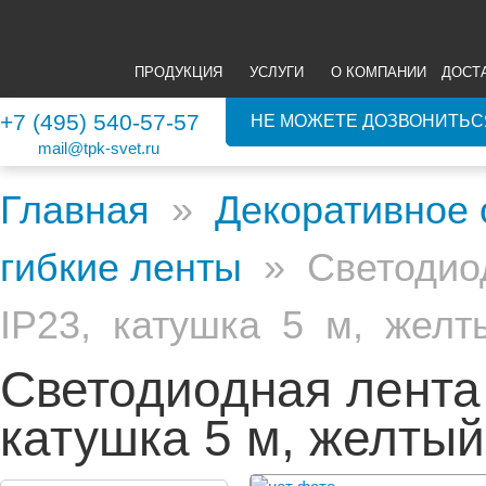
ПРОДУКЦИЯ
УСЛУГИ
О КОМПАНИИ
ДОСТ
+7 (495) 540-57-57
НЕ МОЖЕТЕ ДОЗВОНИТЬС
mail@tpk-svet.ru
Главная
»
Декоративное
гибкие ленты
» Светодиод
IP23, катушка 5 м, желт
Светодиодная лента 
катушка 5 м, желтый