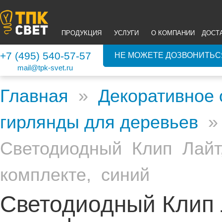
ПРОДУКЦИЯ
УСЛУГИ
О КОМПАНИИ
ДОСТ
+7 (495) 540-57-57
НЕ МОЖЕТЕ ДОЗВОНИТЬС
mail@tpk-svet.ru
Главная
»
Декоративное
гирлянды для деревьев
Светодиодный Клип Лайт
комплекте, синий
Светодиодный Клип 