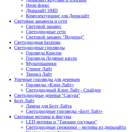
Неон флекс
Дюралайт SMD
Комплектующие для Дюралайт
Световые занавесы и сети
Световой занавес
Светодиодные сети
Световой занавес "Водопад"
Светодиодная бахрома
Светодиодные гирлянды
Гирлянда Криспи
Гирлянда Ледяные капли
Мультишарики
Стринг Лайт
Твинкл Лайт
Уличные гирлянды для деревьев
Гирлянды «Клип Лайт»
Светодиодный Клип Лайт - Спайдер
Светодиодные деревья "Сакура"
Белт Лайт
Лампы для Белт Лайта
Светодиодные гирлянды «Белт Лайт»
Световые мотивы и фигуры
LED мотивы и "Тающие сосульки"
Светодиодные снежинки – мотивы из дюралайта