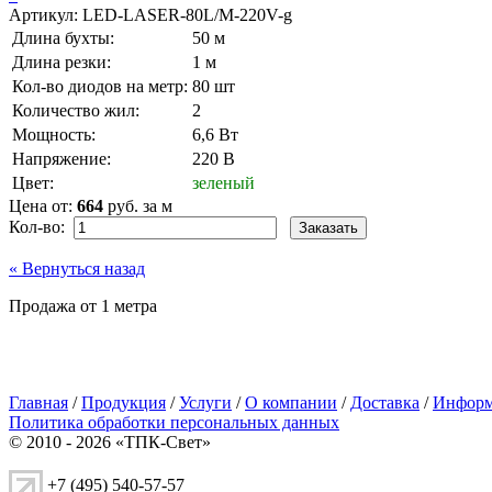
Артикул:
LED-LASER-80L/M-220V-g
Длина бухты:
50 м
Длина резки:
1 м
Кол-во диодов на метр:
80 шт
Количество жил:
2
Мощность:
6,6 Вт
Напряжение:
220 В
Цвет:
зеленый
Цена от:
664
руб. за м
Кол-во:
« Вернуться назад
Продажа от 1 метра
Главная
/
Продукция
/
Услуги
/
О компании
/
Доставка
/
Информ
Политика обработки персональных данных
© 2010 - 2026 «ТПК-Свет»
+7 (495) 540-57-57