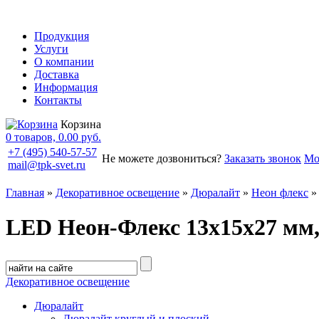
Продукция
Услуги
О компании
Доставка
Информация
Контакты
Корзина
0 товаров, 0.00 руб.
+7 (495) 540-57-57
Не можете дозвониться?
Заказать звонок
Мо
mail@tpk-svet.ru
Главная
»
Декоративное освещение
»
Дюралайт
»
Неон флекс
»
LED Неон-Флекс 13х15х27 мм,
Декоративное освещение
Дюралайт
Дюралайт круглый и плоский