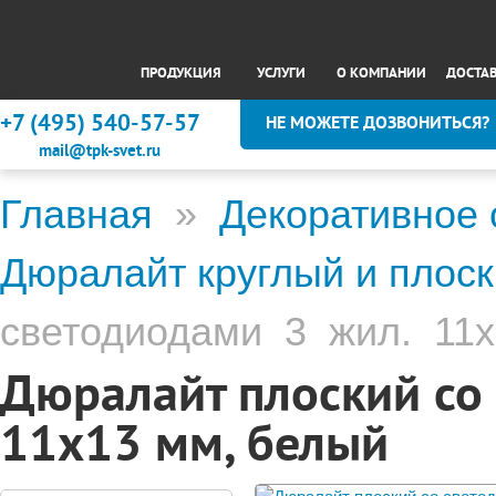
ПРОДУКЦИЯ
УСЛУГИ
О КОМПАНИИ
ДОСТА
+7 (495) 540-57-57
НЕ МОЖЕТЕ ДОЗВОНИТЬСЯ?
mail@tpk-svet.ru
Главная
»
Декоративное
Дюралайт круглый и плос
светодиодами 3 жил. 11
Дюралайт плоский со
11х13 мм, белый