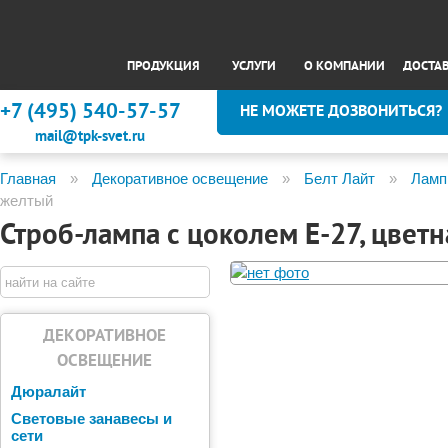
ПРОДУКЦИЯ
УСЛУГИ
О КОМПАНИИ
ДОСТА
+7 (495) 540-57-57
НЕ МОЖЕТЕ ДОЗВОНИТЬСЯ?
mail@tpk-svet.ru
Главная
»
Декоративное освещение
»
Белт Лайт
»
Ламп
желтый
Строб-лампа с цоколем Е-27, цвет
ДЕКОРАТИВНОЕ
ОСВЕЩЕНИЕ
Дюралайт
Световые занавесы и
сети